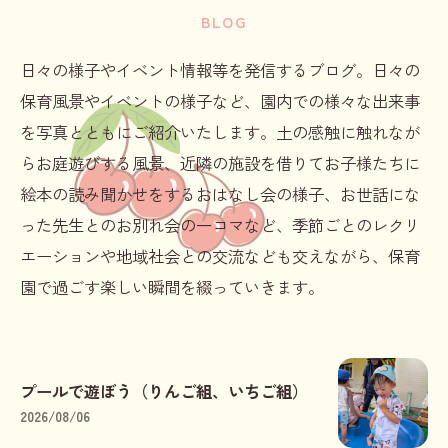
BLOG
日々の様子やイベント情報等を発信するブログ。日々の
保育風景やイベントの様子など、園内での様々な出来事
を写真とともにご紹介いたします。土の感触に触れなが
らお庭遊びする風景、近隣の施設を借りてお子様たちに
絵本の読み聞かせをするおはなし会の様子、お世話にな
った先生とのお別れ会の一コマなど、季節ごとのレクリ
エーションや地域社会との交流なども交えながら、保育
園で過ごす楽しい瞬間を綴っていきます。
プールで遊ぼう（りんご組、いちご組）
2026/08/06