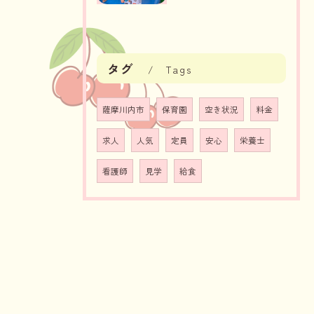
タグ
Tags
薩摩川内市
保育園
空き状況
料金
求人
人気
定員
安心
栄養士
看護師
見学
給食