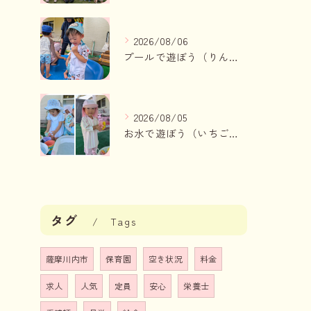
2026/08/06
プールで遊ぼう（りんご組、いちご組）
2026/08/05
お水で遊ぼう（いちご組・りんご組）
タグ
Tags
薩摩川内市
保育園
空き状況
料金
求人
人気
定員
安心
栄養士