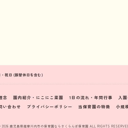
 日曜日・祝日 (振替休日を含む)
理念
園内紹介・にこにこ菜園
1日の流れ・年間行事
入園
問い合わせ
プライバシーポリシー
当保育園の特徴
小規
© 2026 鹿児島県薩摩川内市の保育園ならさくらんぼ保育園 ALL RIGHTS RESERVED