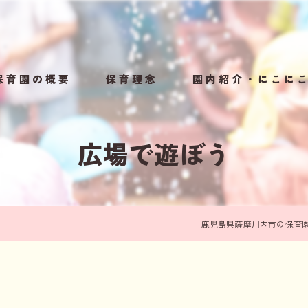
保育園の概要
保育理念
園内紹介・にこに
規模保育園のメリット
1日の流れ・年間行事
広場で遊ぼう
鹿児島県薩摩川内市の保育