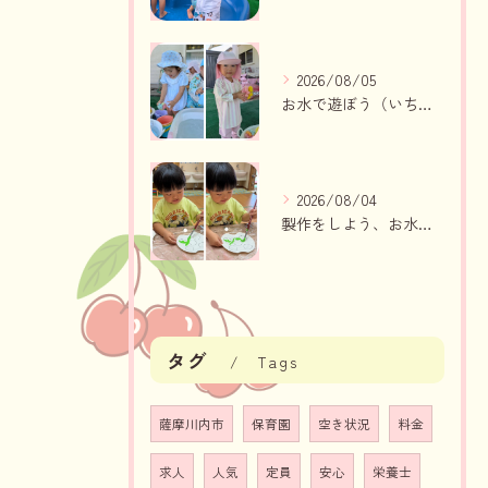
2026/08/05
お水で遊ぼう（いちご組・りんご組）
2026/08/04
製作をしよう、お水遊び（りんご組、いちご組）
タグ
Tags
薩摩川内市
保育園
空き状況
料金
求人
人気
定員
安心
栄養士