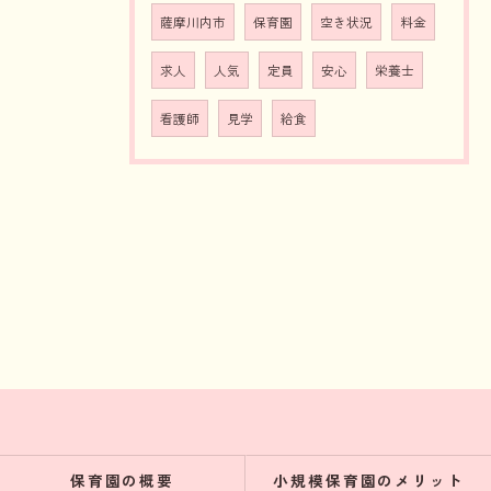
薩摩川内市
保育園
空き状況
料金
求人
人気
定員
安心
栄養士
看護師
見学
給食
保育園の概要
小規模保育園のメリット