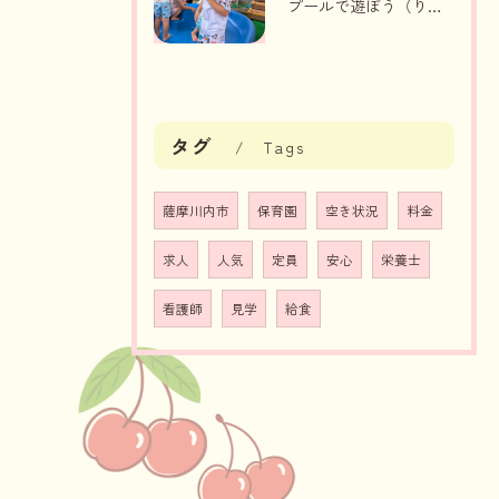
プールで遊ぼう（りんご組、いちご組）
タグ
Tags
薩摩川内市
保育園
空き状況
料金
求人
人気
定員
安心
栄養士
看護師
見学
給食