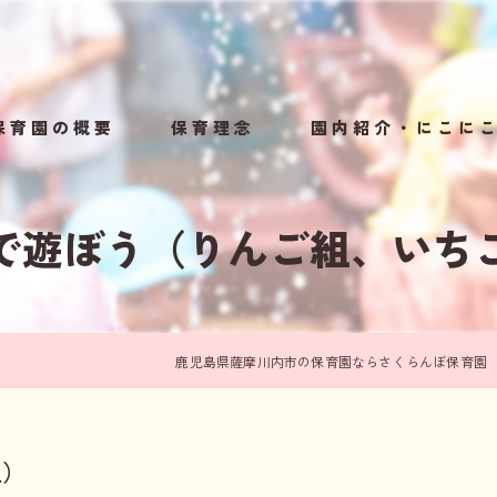
保育園の概要
保育理念
園内紹介・にこに
規模保育園のメリット
1日の流れ・年間行事
で遊ぼう（りんご組、いち
鹿児島県薩摩川内市の保育園ならさくらんぼ保育園
組）