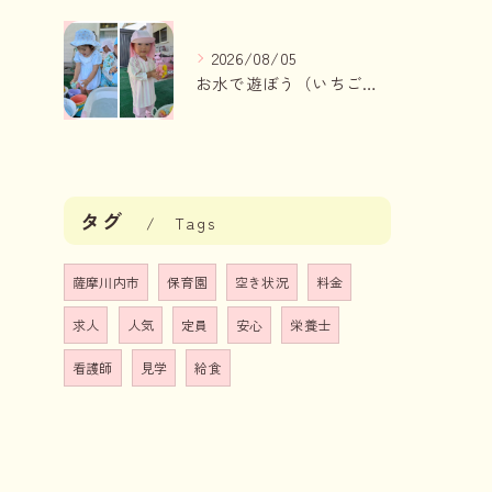
2026/08/05
お水で遊ぼう（いちご組・りんご組）
タグ
Tags
薩摩川内市
保育園
空き状況
料金
求人
人気
定員
安心
栄養士
看護師
見学
給食