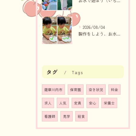
お水で遊ぼう（いちご組・りんご組）
2026/08/04
製作をしよう、お水遊び（りんご組、いちご組）
タグ
Tags
薩摩川内市
保育園
空き状況
料金
求人
人気
定員
安心
栄養士
看護師
見学
給食