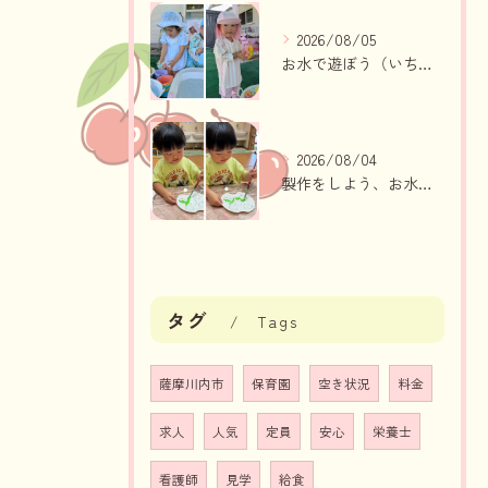
2026/08/05
お水で遊ぼう（いちご組・りんご組）
2026/08/04
製作をしよう、お水遊び（りんご組、いちご組）
タグ
Tags
薩摩川内市
保育園
空き状況
料金
求人
人気
定員
安心
栄養士
看護師
見学
給食