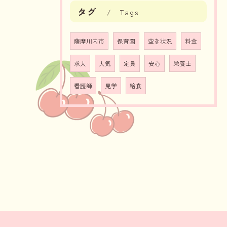
タグ
Tags
薩摩川内市
保育園
空き状況
料金
求人
人気
定員
安心
栄養士
看護師
見学
給食