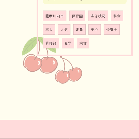
薩摩川内市
保育園
空き状況
料金
求人
人気
定員
安心
栄養士
看護師
見学
給食