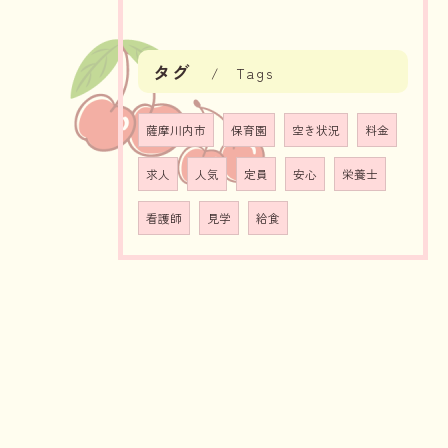
タグ
Tags
薩摩川内市
保育園
空き状況
料金
求人
人気
定員
安心
栄養士
看護師
見学
給食