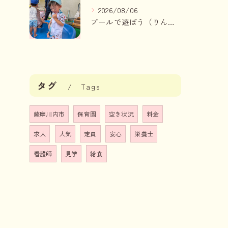
2026/08/06
プールで遊ぼう（りんご組、いちご組）
タグ
Tags
薩摩川内市
保育園
空き状況
料金
求人
人気
定員
安心
栄養士
看護師
見学
給食