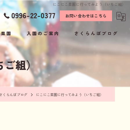
にこにこ菜園に行ってみよう（いちご組）
0996-22-0377
お問い合わせはこちら
こ菜園
入園のご案内
さくらんぼブログ
お知らせ
ちご組）
保護者様専用ページ
さくらんぼブログ
にこにこ菜園に行ってみよう（いちご組）