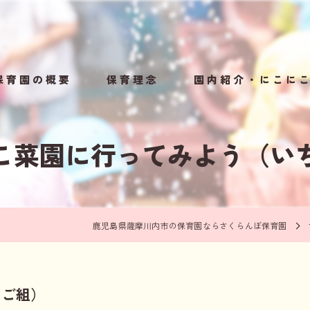
保育園の概要
保育理念
園内紹介・にこに
規模保育園のメリット
1日の流れ・年間行事
こ菜園に行ってみよう（い
鹿児島県薩摩川内市の保育園ならさくらんぼ保育園
ちご組）