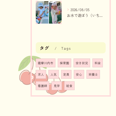
2026/08/05
お水で遊ぼう（いちご組・りんご組）
タグ
Tags
薩摩川内市
保育園
空き状況
料金
求人
人気
定員
安心
栄養士
看護師
見学
給食