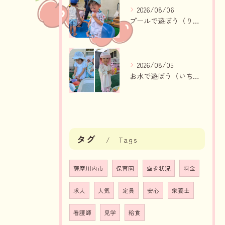
2026/08/06
プールで遊ぼう（りんご組、いちご組）
2026/08/05
お水で遊ぼう（いちご組・りんご組）
タグ
Tags
薩摩川内市
保育園
空き状況
料金
求人
人気
定員
安心
栄養士
看護師
見学
給食